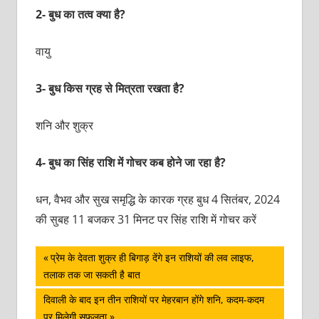
2- बुध का तत्व क्या है?
वायु
3- बुध किस ग्रह से मित्रता रखता है?
शनि और शुक्र
4- बुध का सिंह राशि में गोचर कब होने जा रहा है?
धन, वैभव और सुख समृद्धि के कारक ग्रह बुध 4 सितंबर, 2024
की सुबह 11 बजकर 31 मिनट पर सिंह राशि में गोचर करें
पोस्ट
Previous
प्रेम के देवता शुक्र ही बिगाड़ देंगे इन राशियों की लव लाइफ,
Post:
तलाक तक जा सकती है बात
नेविगेशन
Next
दिवाली के बाद इन तीन राशियों पर मेहरबान होंगे शनि, कदम-कदम
Post:
पर मिलेगी सफलता