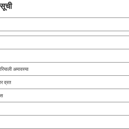
 सूची
हरियाली अमावस्या
ार व्रत
वस