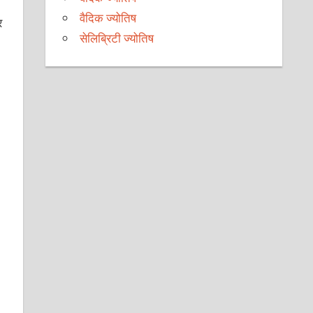
वैदिक ज्योतिष
र
सेलिब्रिटी ज्योतिष