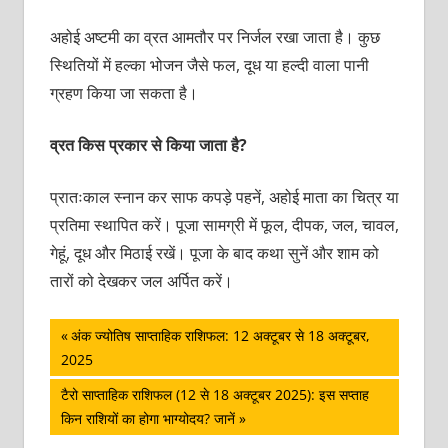
अहोई अष्टमी का व्रत आमतौर पर निर्जल रखा जाता है। कुछ
स्थितियों में हल्का भोजन जैसे फल, दूध या हल्दी वाला पानी
ग्रहण किया जा सकता है।
व्रत किस प्रकार से किया जाता है?
प्रातःकाल स्नान कर साफ कपड़े पहनें, अहोई माता का चित्र या
प्रतिमा स्थापित करें। पूजा सामग्री में फूल, दीपक, जल, चावल,
गेहूं, दूध और मिठाई रखें। पूजा के बाद कथा सुनें और शाम को
तारों को देखकर जल अर्पित करें।
पोस्ट
Previous
अंक ज्योतिष साप्ताहिक राशिफल: 12 अक्‍टूबर से 18 अक्‍टूबर,
Post:
2025
नेविगेशन
Next
टैरो साप्ताहिक राशिफल (12 से 18 अक्टूबर 2025): इस सप्ताह
Post:
किन राशियों का होगा भाग्योदय? जानें