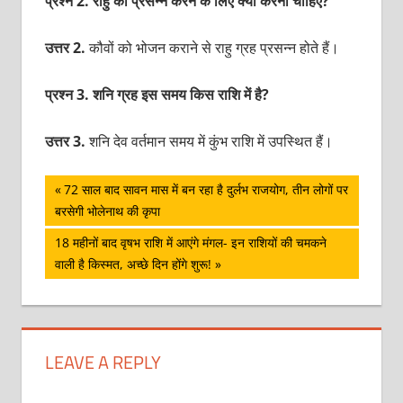
प्रश्न 2. राहु को प्रसन्न करने के लिए क्या करना चाहिए?
उत्तर 2.
कौवों को भोजन कराने से राहु ग्रह प्रसन्न होते हैं।
प्रश्न 3. शनि ग्रह इस समय किस राशि में है?
उत्तर 3.
शनि देव वर्तमान समय में कुंभ राशि में उपस्थित हैं।
पोस्ट
Previous
72 साल बाद सावन मास में बन रहा है दुर्लभ राजयोग, तीन लोगों पर
Post:
बरसेगी भोलेनाथ की कृपा
नेविगेशन
Next
18 महीनों बाद वृषभ राशि में आएंगे मंगल- इन राशियों की चमकने
Post:
वाली है किस्मत, अच्छे दिन होंगे शुरू!
LEAVE A REPLY