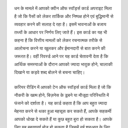
धन के मामले में आपको क्‍वीन ऑफ स्‍वॉर्ड्स कार्ड अपराइट मिला
है जो कि पैसों को लेकर तार्किक और निष्‍पक्ष होने एवं बुद्धिमानी से
व्‍यवहार करने की सलाह दे रहा है। इसमें भावनाओं के बजाय
तथ्‍यों के आधार पर निर्णय लिए जाते हैं। इस कार्ड का यह भी
कहना है कि वित्तीय मामलों को लेकर रचनात्‍मक तरीके से
आलोचना करने या खुलकर और ईमानदारी से बात करने की
जरूरत है। वहीं रिवर्स्‍ड आने पर यह कार्ड चेतावनी देता है कि
आर्थिक समस्‍याओं के दौरान आपको ज्‍यादा भावुक होने, चालाकी
दिखाने या कड़वे शब्‍द बोलने से बचना चाहिए।
करियर रीडिंग में आपको टेन ऑफ स्‍वॉर्ड्स कार्ड मिला है जो कि
नौकरी के खत्‍म होने, बिज़नेस के डूबने या मौजूदा परिस्थिति में
फंसने को दर्शाता है। यह कार्ड कहता है कि आप बहुत ज्‍यादा
मेहनत करने से थका हुआ महसूस कर सकते हैं, आपके सहकर्मी
आपको धोखा दे सकते हैं या कुछ बहुत बुरा हो सकता है। आपके
लिए यह महत्‍वपूर्ण मोड़ हो सकता है जिसमें नई शुरुआत के लिए