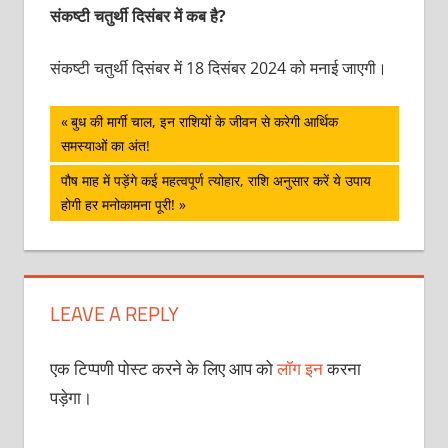
संकष्टी चतुर्थी दिसंबर में कब है?
संकष्टी चतुर्थी दिसंबर में 18 दिसंबर 2024 को मनाई जाएगी।
पोस्ट
Previous
बुध की मार्गी चाल, इन राशियों के जीवन से करेगी आर्थिक
Post:
समस्याओं का अंत!
नेविगेशन
Next
पौष माह में पड़ेंगे कई महत्वपूर्ण त्योहार, राशि अनुसार करें ये उपाय
Post:
होगी हर मनोकामना पूरी!
LEAVE A REPLY
एक टिप्पणी पोस्ट करने के लिए आप को
लॉग इन
करना
पड़ेगा।