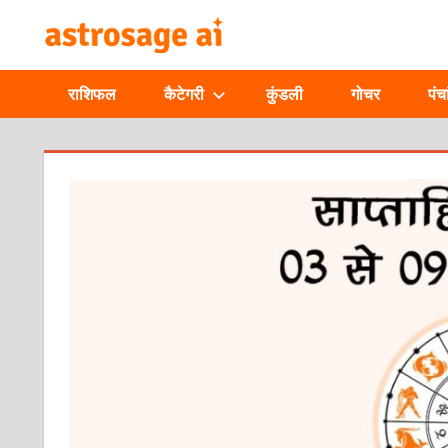
Skip
ONLINE
to
content
ASTROLOGIC
राशिफल
कैटेगरी
कुंडली
गोचर
पंचा
JOURNAL
–
ASTROSAGE
MAGAZINE