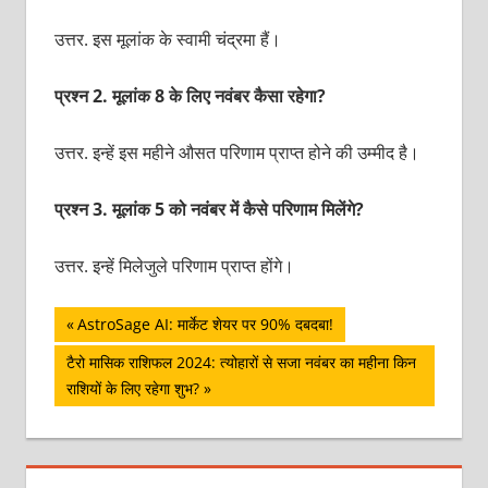
उत्तर. इस मूलांक के स्‍वामी चंद्रमा हैं।
प्रश्‍न 2. मूलांक 8 के लिए नवंबर कैसा रहेगा?
उत्तर. इन्‍हें इस महीने औसत परिणाम प्राप्‍त होने की उम्‍मीद है।
प्रश्‍न 3. मूलांक 5 को नवंबर में कैसे परिणाम मिलेंगे?
उत्तर. इन्‍हें मिलेजुले परिणाम प्राप्‍त होंगे।
पोस्ट
Previous
AstroSage AI: मार्केट शेयर पर 90% दबदबा!
Post:
नेविगेशन
Next
टैरो मासिक राशिफल 2024: त्योहारों से सजा नवंबर का महीना किन
Post:
राशियों के लिए रहेगा शुभ?