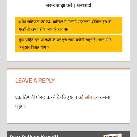
ज़रूर साझा करें। धन्यवाद!
पोस्ट
Previous
मेष राशिफल 2024: करियर में मिलेगी सफलता, लेकिन इन दो
Post:
ग्रहों से रहना होगा आपको सावधान!
नेविगेशन
Next
कुंभ सहित इन जातकों के घर इस साल बजेगी शहनाई, जानें राशि
Post:
अनुसार विवाह योग
LEAVE A REPLY
एक टिप्पणी पोस्ट करने के लिए आप को
लॉग इन
करना
पड़ेगा।