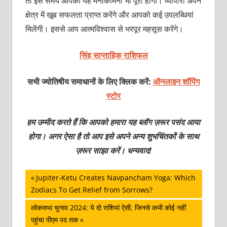
तो इस समय आपकी यह मनोकामना भी पूरी होगी। व्‍यापारी अपने
क्षेत्र में खूब सफलता प्राप्‍त करेंगे और आपको कई उपलब्धियां
मिलेंगी। इससे आप आत्‍मविश्‍वास से भरपूर महसूस करेंगे।
सिंह साप्ताहिक राशिफल
सभी ज्योतिषीय समाधानों के लिए क्लिक करें:
ऑनलाइन शॉपिंग
स्टोर
हम उम्मीद करते हैं कि आपको हमारा यह ब्लॉग ज़रूर पसंद आया
होगा। अगर ऐसा है तो आप इसे अपने अन्य शुभचिंतकों के साथ
ज़रूर साझा करें। धन्यवाद!
पोस्ट
Previous
Jupiter-Ketu Creates Navpancham Yoga: Which
Post:
Zodiacs To Get Relief from Sorrows?
नेविगेशन
Next
लोकसभा चुनाव 2024: ये दो राशियां ऐसी, जिनसे कभी कोई नहीं
Post:
पहुंचा पीएम पद तक