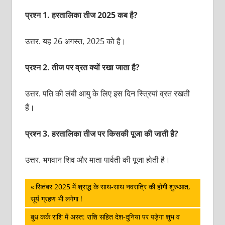
प्रश्‍न 1. हरतालिका तीज 2025 कब है?
उत्तर. यह 26 अगस्‍त, 2025 को है।
प्रश्‍न 2. तीज पर व्रत क्‍यों रखा जाता है?
उत्तर. पति की लंबी आयु के लिए इस दिन स्त्रियां व्रत रखती
हैं।
प्रश्‍न 3. हरतालिका तीज पर किसकी पूजा की जाती है?
उत्तर. भगवान शिव और माता पार्वती की पूजा होती है।
पोस्ट
Previous
सितंबर 2025 में श्राद्ध के साथ-साथ नवरात्रि की होगी शुरुआत,
Post:
सूर्य ग्रहण भी लगेगा !
नेविगेशन
Next
बुध कर्क राशि में अस्त: राशि सहित देश-दुनिया पर पड़ेगा शुभ व