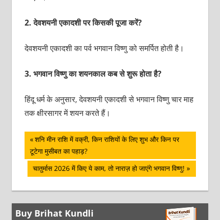
2.
देवशयनी एकादशी पर किसकी पूजा करें?
देवशयनी एकादशी का पर्व भगवान विष्णु को समर्पित होती है।
3.
भगवान विष्णु का शयनकाल कब से शुरू होता है?
हिंदू धर्म के अनुसार, देवशयनी एकादशी से भगवान विष्णु चार माह
तक क्षीरसागर में शयन करते हैं।
पोस्ट
Previous
शनि मीन राशि में वक्री, किन राशियों के लिए शुभ और किन पर
Post:
टूटेगा मुसीबत का पहाड़?
नेविगेशन
Next
चातुर्मास 2026 में किए ये काम, तो नाराज़ हो जाएंगे भगवान विष्णु!
Post:
Buy Brihat Kundli