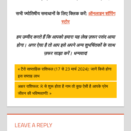
सभी ज्योतिषीय समाधानों के लिए क्लिक करें:
ऑनलाइन शॉपिंग
स्टोर
हम उम्मीद करते हैं कि आपको हमारा यह लेख ज़रूर पसंद आया
होगा। अगर ऐसा है तो आप इसे अपने अन्य शुभचिंतकों के साथ
ज़रूर साझा करें। धन्यवाद!
पोस्ट
Previous
टैरो साप्‍ताहिक राशिफल (17 से 23 मार्च 2024): जानें किसे होगा
Post:
इस सप्ताह लाभ
नेविगेशन
Next
अक्षर राशिफल: R से शुरू होता है नाम तो कुछ ऐसी है आपके प्रेम
Post:
जीवन की भविष्यवाणी!
LEAVE A REPLY