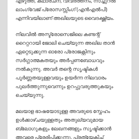
എഴുത്ത്, കഥാരചന, വിവർത്തനം, നാച്ചുറൽ
ലാംഗ്വേജ് പ്രോസസ്സിംഗ് (എൻഎൽപി)
എന്നിവയിലാണ് അഖിലയുടെ വൈദഗ്ദ്ധ്യം.
നിലവിൽ അസ്ട്രോസെജിലെ കണ്ടന്റ്
റൈറ്ററായി ജോലി ചെയ്യുന്ന അഖില താൻ
ഏറ്റെടുക്കുന്ന ഓരോ പ്രോജക്റ്റിനും
സർഗ്ഗാത്മകതയും അർപ്പണബോധവും
നൽകുന്നു. അവർ തന്റെ സൃഷ്ടികൾ
പൂർണ്ണതയുള്ളവയും ഉയർന്ന നിലവാരം
പുലർത്തുന്നുവെന്നും ഉറപ്പുവരുത്തുകയും
ചെയ്യുന്നു.
മലയാള ഭാഷയോടുള്ള അവരുടെ സ്നേഹം
ഉൾക്കാഴ്ചയുള്ളതും അതുല്യവുമായ
ബ്ലോഗുകളും ലേഖനങ്ങളും സൃഷ്ടിക്കാൻ
അവരെ പ്രേരിപ്പിക്കുന്നു, പ്രത്യേകിച്ച്