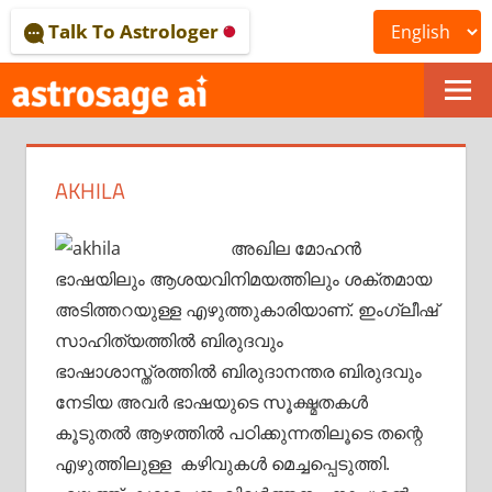
Skip
Talk To Astrologer
to
content
ONLINE
ASTROLOGICAL
AKHILA
JOURNAL
–
അഖില മോഹൻ
ഭാഷയിലും ആശയവിനിമയത്തിലും ശക്തമായ
ASTROSAGE
അടിത്തറയുള്ള എഴുത്തുകാരിയാണ്. ഇംഗ്ലീഷ്
MAGAZINE
സാഹിത്യത്തിൽ ബിരുദവും
ഭാഷാശാസ്ത്രത്തിൽ ബിരുദാനന്തര ബിരുദവും
നേടിയ അവർ ഭാഷയുടെ സൂക്ഷ്മതകൾ
കൂടുതൽ ആഴത്തിൽ പഠിക്കുന്നതിലൂടെ തന്റെ
എഴുത്തിലുള്ള കഴിവുകൾ മെച്ചപ്പെടുത്തി.